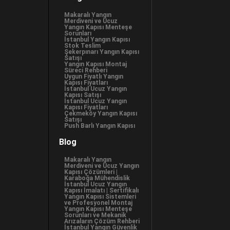
Makaralı Yangın
Merdiveni ve Ucuz
Yangın Kapısı Menteşe
Sorunları
İstanbul Yangın Kapısı
Stok Teslim
Şekerpınarı Yangın Kapısı
Satışı
Yangın Kapısı Montaj
Süreci Rehberi
Uygun Fiyatlı Yangın
Kapısı Fiyatları
İstanbul Ucuz Yangın
Kapısı Satışı
İstanbul Ucuz Yangın
Kapısı Fiyatları
Çekmeköy Yangın Kapısı
Satışı
Push Barlı Yangın Kapısı
Blog
Makaralı Yangın
Merdiveni ve Ucuz Yangın
Kapısı Çözümleri |
Karaboğa Mühendislik
İstanbul Ucuz Yangın
Kapısı İmalatı | Sertifikalı
Yangın Kapısı Sistemleri
ve Profesyonel Montaj
Yangın Kapısı Menteşe
Sorunları ve Mekanik
Arızaların Çözüm Rehberi
İstanbul Yangın Güvenlik