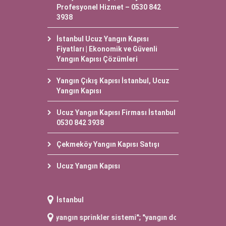
Profesyonel Hizmet – 0530 842
3938
İstanbul Ucuz Yangın Kapısı
Fiyatları | Ekonomik ve Güvenli
Yangın Kapısı Çözümleri
Yangın Çıkış Kapısı İstanbul, Ucuz
Yangın Kapısı
Ucuz Yangın Kapısı Firması İstanbul
0530 842 3938
Çekmeköy Yangın Kapısı Satışı
Ucuz Yangın Kapısı
İstanbul
ısı
"; "
yangın sprinkler sistemi
"; "
yangın dolabı satışı
"; "
yangın tüpü 