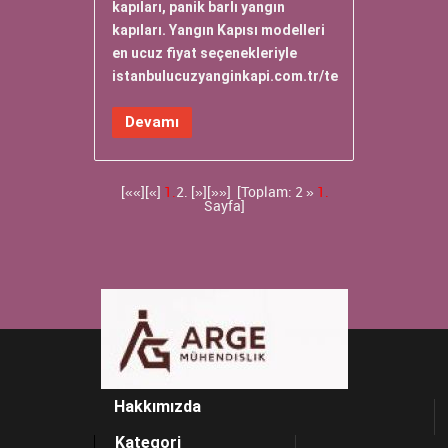
kapıları, panik barlı yangın
kapıları. Yangın Kapısı modelleri
en ucuz fiyat seçenekleriyle
istanbulucuzyanginkapi.com.tr/te
Devamı
[««][«]
1.
2.
[»]
[»»]
[Toplam: 2 »
1.
Sayfa]
Hakkımızda
Kategori