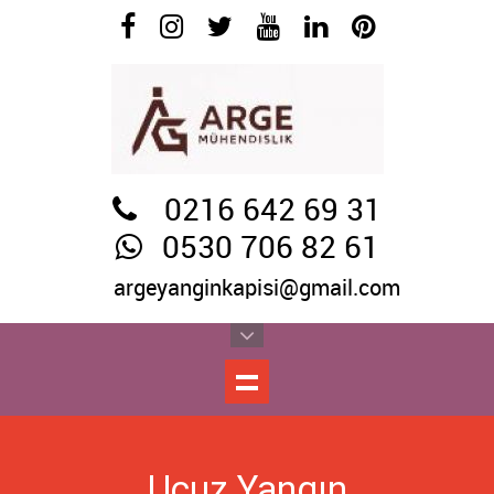
0216 642 69 31
0530 706 82 61
argeyanginkapisi@gmail.com
Ucuz Yangın