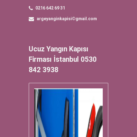
0216 642 69 31
argeyanginkapisi©gmail.com
Ucuz Yangın Kapısı
Firması İstanbul 0530
842 3938