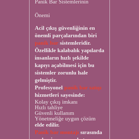
Panik Bar Sistemlerinin
Önemi
Acil çıkış güvenliğinin en
önemli parçalarından biri
panik bar
sistemleridir.
Özellikle kalabalık yapılarda
insanların hızlı şekilde
kapıyı açabilmesi için bu
sistemler zorunlu hale
gelmiştir.
Profesyonel
panik bar satışı
hizmetleri sayesinde:
Kolay çıkış imkanı
Hızlı tahliye
Güvenli kullanım
Yönetmeliğe uygun çözüm
elde edilir.
Panik bar montajı
sırasında