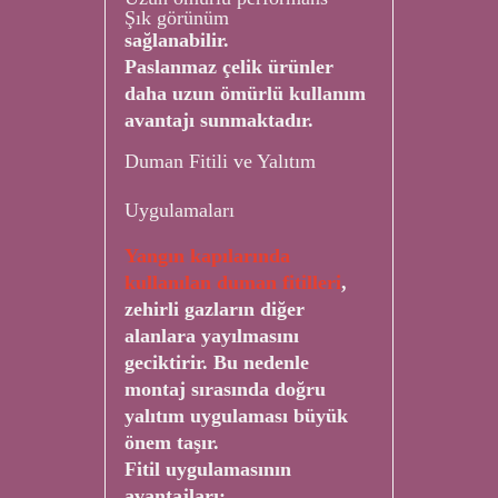
Şık görünüm
sağlanabilir.
Paslanmaz çelik ürünler
daha uzun ömürlü kullanım
avantajı sunmaktadır.
Duman Fitili ve Yalıtım
Uygulamaları
Yangın kapılarında
kullanılan duman fitilleri
,
zehirli gazların diğer
alanlara yayılmasını
geciktirir. Bu nedenle
montaj sırasında doğru
yalıtım uygulaması büyük
önem taşır.
Fitil uygulamasının
avantajları: