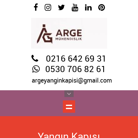
0216 642 69 31
0530 706 82 61
argeyanginkapisi@gmail.com
Yangın Kapısı