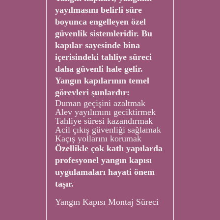
yayılmasını belirli süre
boyunca engelleyen özel
güvenlik sistemleridir. Bu
kapılar sayesinde bina
içerisindeki tahliye süreci
daha güvenli hale gelir.
Yangın kapılarının temel
görevleri şunlardır:
Duman geçişini azaltmak
Alev yayılımını geciktirmek
Tahliye süresi kazandırmak
Acil çıkış güvenliği sağlamak
Kaçış yollarını korumak
Özellikle çok katlı yapılarda
profesyonel yangın kapısı
uygulamaları hayati önem
taşır.
Yangın Kapısı Montaj Süreci